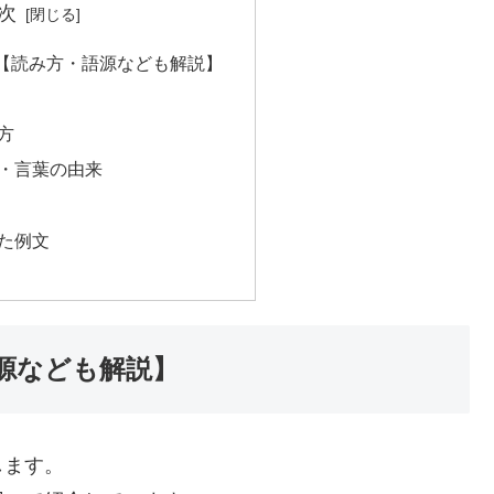
次
【読み方・語源なども解説】
方
・言葉の由来
た例文
源なども解説】
します。