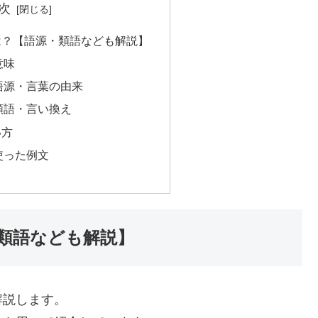
次
は？【語源・類語なども解説】
意味
語源・言葉の由来
類語・言い換え
い方
使った例文
類語なども解説】
解説します。