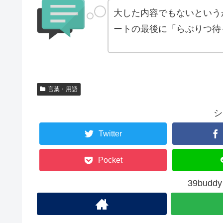
大した内容でもないという
ートの最後に「らぶりつ待
言葉・用語
シ
Twitter
Pocket
39bud