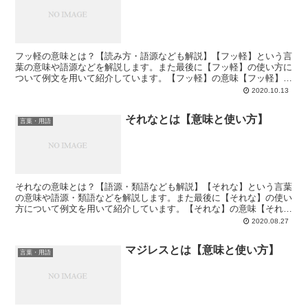
フッ軽の意味とは？【読み方・語源なども解説】【フッ軽】という言
葉の意味や語源などを解説します。また最後に【フッ軽】の使い方に
ついて例文を用いて紹介しています。【フッ軽】の意味【フッ軽】と
は「フットワークが軽い」を略した俗語で、若者言葉・ネッ...
2020.10.13
それなとは【意味と使い方】
言葉・用語
それなの意味とは？【語源・類語なども解説】【それな】という言葉
の意味や語源・類語などを解説します。また最後に【それな】の使い
方について例文を用いて紹介しています。【それな】の意味【それ
な】とは「そうだね」「確かに」「その通り」「そう思う」「...
2020.08.27
マジレスとは【意味と使い方】
言葉・用語